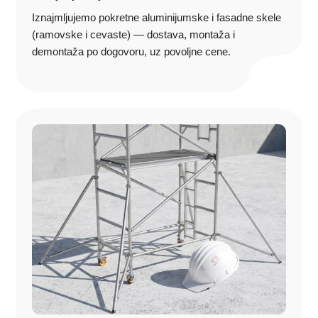
dogovora do završetka radova na terenu.
Iznajmljujemo pokretne aluminijumske i fasadne skele
Kako da nas kontaktirate?
(ramovske i cevaste) — dostava, montaža i
demontaža po dogovoru, uz povoljne cene.
Ukoliko imate dodatna pitanja ili želite da iznajmite pokretnu ili
fasadnu skelu na Zlatiboru, kontaktirajte nas putem sledećeg
linka
KONTAKT
ili putem telefona
+381 65 4752 223
.