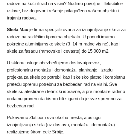
radove na kući ili rad na visini? Nudimo povoljne i fleksibilne
uslove, brz dogovor i rešenje prilagođeno vašem objektu i
trajanju radova.
Skela Max
je firma specijalizovana za iznajmljivanje skela za
radove na različitim tipovima objekata. U ponudi imamo
pokretne aluminijumske skele (3–14 m radne visine), kao i
skele za fasadu (ramovske i cevaste) do 15.000 m2.
U sklopu usluge obezbeđujemo dostavu/prevoz,
profesionalnu montažu i demontažu, planiranje i izradu
projekta za skele po potrebi, kao i skelsko platno i kompletnu
prateću opremu potrebnu za bezbedan rad na visini. Sve
skele su atestirane i tehnički ispravne, a pre montaže radimo
dodatnu proveru da bismo bili sigurni da je sve spremno za
bezbedan rad.
Pokrivamo Zlatibor i sva okolna mesta, a uslugu
iznajmljivanja skela (uz dostavu, montažu i demontažu)
realizujemo širom cele Srbije.