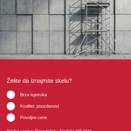
Želite da iznajmite skelu?
Brza isporuka
Kvalitet, pouzdanost
Povoljne cene