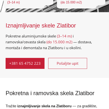
(3–14 m)
(do 15.000 m2)
Iznajmljivanje skele Zlatibor
Pokretne aluminijumske skele
(3–14 m)
i
ramovska/cevasta skela
(do 15.000 m2)
— dostava,
montaža i demontaža na Zlatiboru i u okolini.
+381 65 4752 223
Pošaljite upit
Pokretna i ramovska skela Zlatibor
Tražite
iznajmljivanje skela na Zlatiboru
— za gradilište,