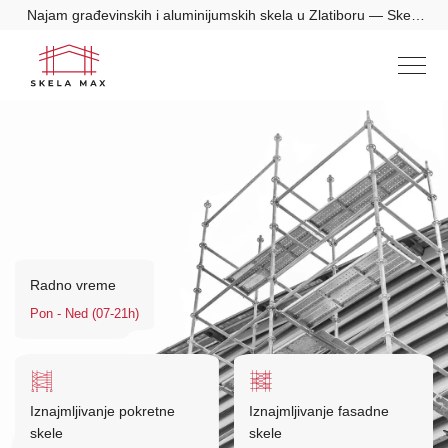
Najam građevinskih i aluminijumskih skela u Zlatiboru — Skela
Max
Radno vreme
Pon - Ned (07-21h)
Iznajmljivanje pokretne
Iznajmljivanje fasadne
skele
skele