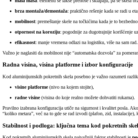
mala masa
: elementi se lakše prenose i sklapaju, pa se skela br
brza montaža/demontaža
: praktično rešenje kada se radi u et
mobilnost
: premeštanje skele na točkićima kada je to bezbedno
otpornost na koroziju
: pogodnije za dugotrajnije korišćenje u
efikasnost
: manje vremena odlazi na logistiku, više na sam rad.
Važno je naglasiti da mobilnost nije “automatska dozvola” za pomera
Radna visina, visina platforme i izbor konfiguracije
Kod aluminijumskih pokretnih skela posebno je važno razumeti razli
visine platforme
(nivo na kojem stojite),
radne visine
(visina do koje realno možete dohvatiti rukama).
Pravilno izabrana konfiguracija utiče na sigurnost i kvalitet posla. Ak
“koliko metara”, već na to gde se rad izvodi (plafon, zid, instalacije), 
Stabilnost i podloga: ključna tema kod pokretnih ske
Kod pokretnih aluminijumskih skela najvažniji faktor stabilnosti je
po