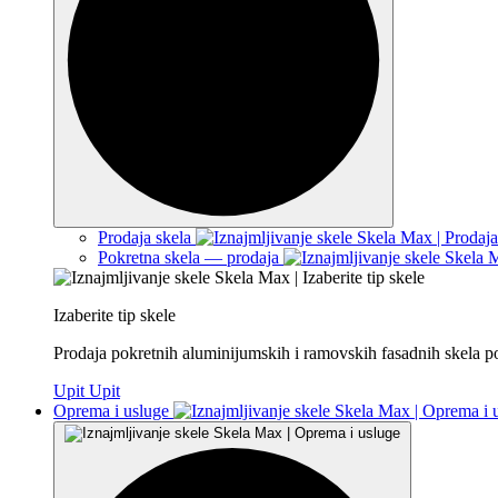
Prodaja skela
Pokretna skela — prodaja
Izaberite tip skele
Prodaja pokretnih aluminijumskih i ramovskih fasadnih skela p
Upit
Upit
Oprema i usluge