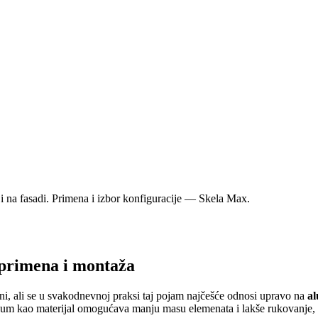
 i na fasadi. Primena i izbor konfiguracije — Skela Max.
 primena i montaža
ni, ali se u svakodnevnoj praksi taj pojam najčešće odnosi upravo na
al
jum kao materijal omogućava manju masu elemenata i lakše rukovanje, što