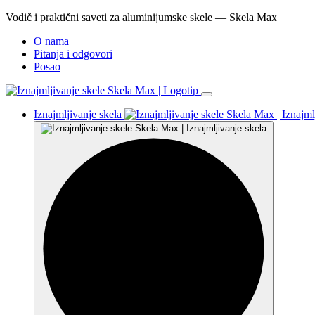
Vodič i praktični saveti za aluminijumske skele — Skela Max
O nama
Pitanja i odgovori
Posao
Iznajmljivanje skela