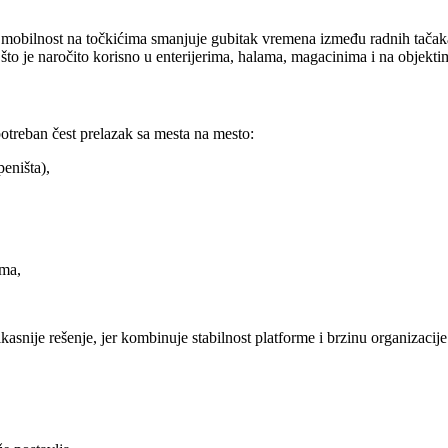
 mobilnost na točkićima smanjuje gubitak vremena između radnih tačaka.
– što je naročito korisno u enterijerima, halama, magacinima i na objekt
otreban čest prelazak sa mesta na mesto:
peništa),
ima,
nije rešenje, jer kombinuje stabilnost platforme i brzinu organizacije