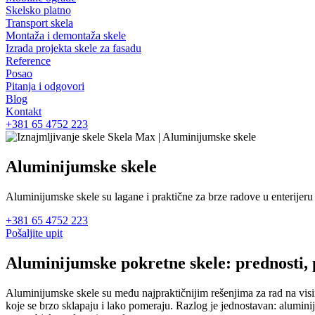
Skelsko platno
Transport skela
Montaža i demontaža skele
Izrada projekta skele za fasadu
Reference
Posao
Pitanja i odgovori
Blog
Kontakt
+381 65 4752 223
Aluminijumske skele
Aluminijumske skele su lagane i praktične za brze radove u enterijeru
+381 65 4752 223
Pošaljite upit
Aluminijumske pokretne skele: prednosti,
Aluminijumske skele su među najpraktičnijim rešenjima za rad na visi
koje se brzo sklapaju i lako pomeraju. Razlog je jednostavan: alumini