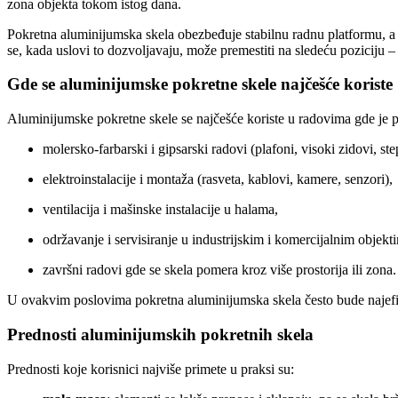
zona objekta tokom istog dana.
Pokretna aluminijumska skela obezbeđuje stabilnu radnu platformu, a
se, kada uslovi to dozvoljavaju, može premestiti na sledeću poziciju 
Gde se aluminijumske pokretne skele najčešće koriste
Aluminijumske pokretne skele se najčešće koriste u radovima gde je p
molersko-farbarski i gipsarski radovi (plafoni, visoki zidovi, ste
elektroinstalacije i montaža (rasveta, kablovi, kamere, senzori),
ventilacija i mašinske instalacije u halama,
održavanje i servisiranje u industrijskim i komercijalnim objekt
završni radovi gde se skela pomera kroz više prostorija ili zona.
U ovakvim poslovima pokretna aluminijumska skela često bude najefikas
Prednosti aluminijumskih pokretnih skela
Prednosti koje korisnici najviše primete u praksi su: