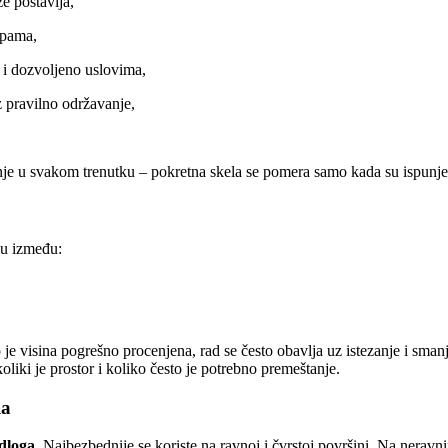
že postavlja,
apama,
 i dozvoljeno uslovima,
z pravilno održavanje,
nje u svakom trenutku – pokretna skela se pomera samo kada su ispunje
ku između:
o je visina pogrešno procenjena, rad se često obavlja uz istezanje i sma
koliki je prostor i koliko često je potrebno premeštanje.
la
dloga
. Najbezbednije se koriste na ravnoj i čvrstoj površini. Na neravn