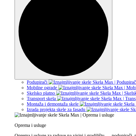
Podupirači
Mobilne ograde
Skelsko platno
Transport skela
Montaža i demontaža skele
Izrada projekta skele za fasadu
Oprema i usluge
Oprema i usluge za radove na visini i gradilištu — podupirači,