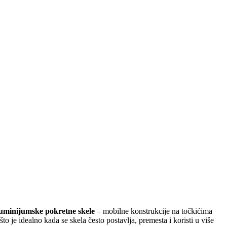
uminijumske pokretne skele
– mobilne konstrukcije na točkićima
 je idealno kada se skela često postavlja, premesta i koristi u više