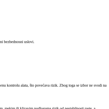
ni bezbednosni uslovi.
njenu kontrolu alata, što povećava rizik. Zbog toga se izbor ne svodi na
im, mekim ili klizavim podlogama rizik od nestabilnosti raste, a