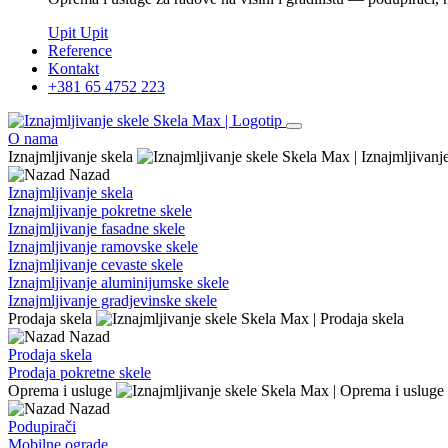
Upit
Upit
Reference
Kontakt
+381 65 4752 223
O nama
Iznajmljivanje skela
Nazad
Iznajmljivanje skela
Iznajmljivanje pokretne skele
Iznajmljivanje fasadne skele
Iznajmljivanje ramovske skele
Iznajmljivanje cevaste skele
Iznajmljivanje aluminijumske skele
Iznajmljivanje gradjevinske skele
Prodaja skela
Nazad
Prodaja skela
Prodaja pokretne skele
Oprema i usluge
Nazad
Podupirači
Mobilne ograde