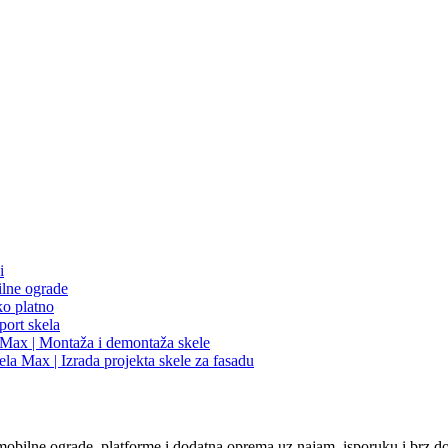
 mobilne ograde, platforme i dodatna oprema uz najam, isporuku i brz d