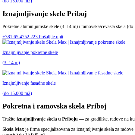
(do 15.000 m2)
Iznajmljivanje skele Priboj
Pokretne aluminijumske skele
(3–14 m)
i ramovska/cevasta skela
(do
+381 65 4752 223
Pošaljite upit
Iznajmljivanje pokretne skele
(3–14 m)
Iznajmljivanje fasadne skele
(do 15.000 m2)
Pokretna i ramovska skela Priboj
Tražite
iznajmljivanje skela u Priboju
— za gradilište, radove na kuć
Skela Max
je firma specijalizovana za iznajmljivanje skela za radov
cevaste) do 15.000 m2.