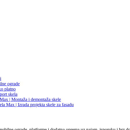
 mobilne ograde, platforme i dodatna oprema uz najam, isporuku i brz d