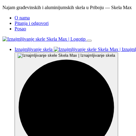
Najam građevinskih i aluminijumskih skela u Priboju — Skela Max
O nama
Pitanja i odgovori
Posao
Iznajmljivanje skela