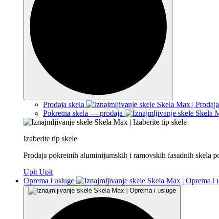
Prodaja skela
Pokretna skela — prodaja
Izaberite tip skele
Prodaja pokretnih aluminijumskih i ramovskih fasadnih skela p
Upit
Upit
Oprema i usluge