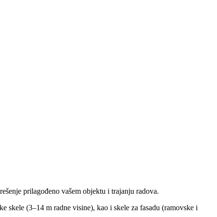
 rešenje prilagođeno vašem objektu i trajanju radova.
e skele (3–14 m radne visine), kao i skele za fasadu (ramovske i