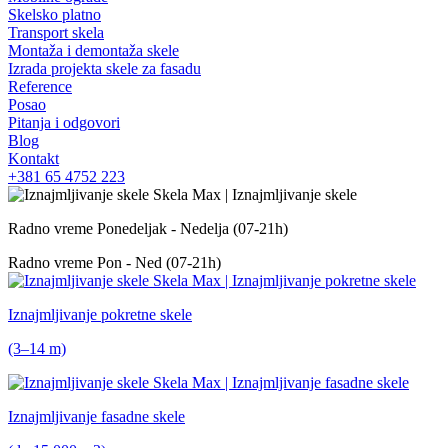
Skelsko platno
Transport skela
Montaža i demontaža skele
Izrada projekta skele za fasadu
Reference
Posao
Pitanja i odgovori
Blog
Kontakt
+381 65 4752 223
Radno vreme
Ponedeljak - Nedelja (07-21h)
Radno vreme
Pon - Ned (07-21h)
Iznajmljivanje pokretne skele
(3–14 m)
Iznajmljivanje fasadne skele