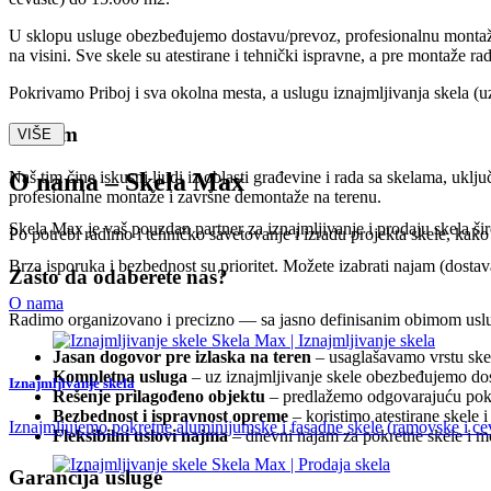
U sklopu usluge obezbeđujemo dostavu/prevoz, profesionalnu montažu 
na visini. Sve skele su atestirane i tehnički ispravne, a pre montaže 
Pokrivamo Priboj i sva okolna mesta, a uslugu iznajmljivanja skela (u
Naš tim
VIŠE
Naš tim čine iskusni ljudi iz oblasti građevine i rada sa skelama, ukl
O nama – Skela Max
profesionalne montaže i završne demontaže na terenu.
Skela Max je vaš pouzdan partner za iznajmljivanje i prodaju skela š
Po potrebi radimo i tehničko savetovanje i izradu projekta skele, kako
Brza isporuka i bezbednost su prioritet. Možete izabrati najam (dos
Zašto da odaberete nas?
O nama
Radimo organizovano i precizno — sa jasno definisanim obimom uslug
Jasan dogovor pre izlaska na teren
– usaglašavamo vrstu skele
Kompletna usluga
– uz iznajmljivanje skele obezbeđujemo dos
Iznajmljivanje skela
Rešenje prilagođeno objektu
– predlažemo odgovarajuću pokret
Bezbednost i ispravnost opreme
– koristimo atestirane skele 
Iznajmljujemo pokretne aluminijumske i fasadne skele (ramovske i c
Fleksibilni uslovi najma
– dnevni najam za pokretne skele i me
Garancija usluge