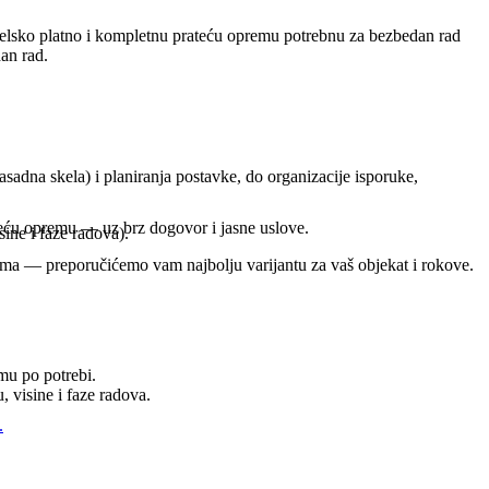
skelsko platno i kompletnu prateću opremu potrebnu za bezbedan rad
dan rad.
asadna skela) i planiranja postavke, do organizacije isporuke,
ateću opremu — uz brz dogovor i jasne uslove.
sine i faze radova).
ima — preporučićemo vam najbolju varijantu za vaš objekat i rokove.
mu po potrebi.
 visine i faze radova.
.