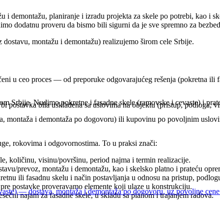
i demontažu, planiranje i izradu projekta za skele po potrebi, kao i 
radimo dodatnu proveru da bismo bili sigurni da je sve spremno za bezbe
z dostavu, montažu i demontažu) realizujemo širom cele Srbije.
jučeni u ceo proces — od preporuke odgovarajućeg rešenja (pokretna ili f
irom Srbije. Nudimo pokretne i fasadne skele (ramovske i cevaste) i pr
 bi postavka bila usklađena sa uslovima na objektu (pristup, podloga, vi
tava, montaža i demontaža po dogovoru) ili kupovinu po povoljnim uslov
e, rokovima i odgovornostima. To u praksi znači:
, količinu, visinu/površinu, period najma i termin realizacije.
tavu/prevoz, montažu i demontažu, kao i skelsko platno i prateću opre
nu ili fasadnu skelu i način postavljanja u odnosu na pristup, podlogu,
i pre postavke proveravamo elemente koji ulaze u konstrukciju.
evaste) — dostava, montaža i demontaža po dogovoru, uz povoljne cene
sečni najam za fasadne skele, u skladu sa planom i trajanjem radova.