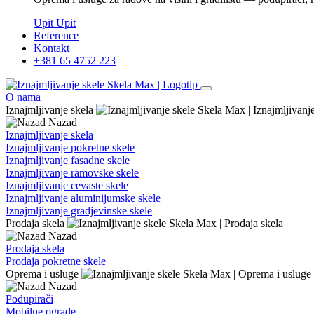
Upit
Upit
Reference
Kontakt
+381 65 4752 223
O nama
Iznajmljivanje skela
Nazad
Iznajmljivanje skela
Iznajmljivanje pokretne skele
Iznajmljivanje fasadne skele
Iznajmljivanje ramovske skele
Iznajmljivanje cevaste skele
Iznajmljivanje aluminijumske skele
Iznajmljivanje gradjevinske skele
Prodaja skela
Nazad
Prodaja skela
Prodaja pokretne skele
Oprema i usluge
Nazad
Podupirači
Mobilne ograde