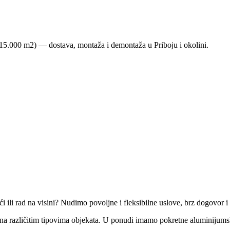
 15.000 m2)
— dostava, montaža i demontaža u Priboju i okolini.
i ili rad na visini? Nudimo povoljne i fleksibilne uslove, brz dogovor i
e na različitim tipovima objekata. U ponudi imamo pokretne aluminijumsk