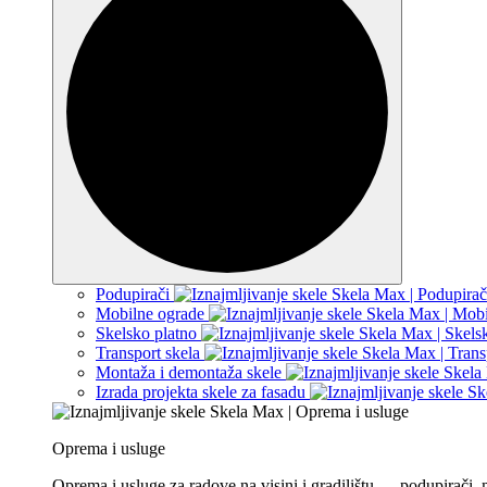
Podupirači
Mobilne ograde
Skelsko platno
Transport skela
Montaža i demontaža skele
Izrada projekta skele za fasadu
Oprema i usluge
Oprema i usluge za radove na visini i gradilištu — podupirači,