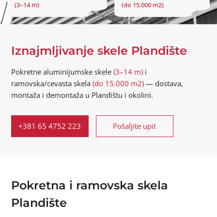
(3–14 m)
(do 15.000 m2)
Iznajmljivanje skele Plandište
Pokretne aluminijumske skele
(3–14 m)
i
ramovska/cevasta skela
(do 15.000 m2)
— dostava,
montaža i demontaža u Plandištu i okolini.
+381 65 4752 223
Pošaljite upit
Pokretna i ramovska skela
Plandište