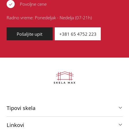
Povoljne cene
Radno vreme: Ponedeljak - Nedelja (07-21h)
Pošaljite upit
+381 65 4752 223
Tipovi skela
Pokretne skele
Linkovi