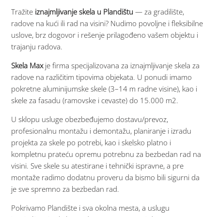
Tražite
iznajmljivanje skela u Plandištu
— za gradilište,
radove na kući ili rad na visini? Nudimo povoljne i fleksibilne
uslove, brz dogovor i rešenje prilagođeno vašem objektu i
trajanju radova.
Skela Max
je firma specijalizovana za iznajmljivanje skela za
radove na različitim tipovima objekata. U ponudi imamo
pokretne aluminijumske skele (3–14 m radne visine), kao i
skele za fasadu (ramovske i cevaste) do 15.000 m2.
U sklopu usluge obezbeđujemo dostavu/prevoz,
profesionalnu montažu i demontažu, planiranje i izradu
projekta za skele po potrebi, kao i skelsko platno i
kompletnu prateću opremu potrebnu za bezbedan rad na
visini. Sve skele su atestirane i tehnički ispravne, a pre
montaže radimo dodatnu proveru da bismo bili sigurni da
je sve spremno za bezbedan rad.
Pokrivamo Plandište i sva okolna mesta, a uslugu