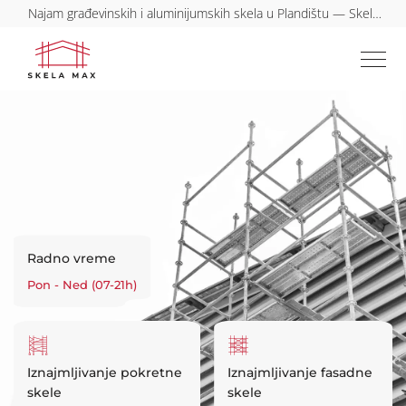
Najam građevinskih i aluminijumskih skela u Plandištu — Skela
Max
Radno vreme
Pon - Ned (07-21h)
Iznajmljivanje pokretne
Iznajmljivanje fasadne
skele
skele