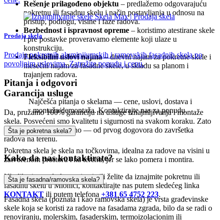
Rešenje prilagođeno objektu
– predlažemo odgovarajuću
pokretnu ili fasadnu skelu i način postavljanja u odnosu na
pristup, podlogu, visine i faze radova.
Bezbednost i ispravnost opreme
– koristimo atestirane skele
Prodaja skela
i pre postavke proveravamo elemente koji ulaze u
konstrukciju.
Prodaja pokretnih aluminijumskih i ramovskih fasadnih skela po
Fleksibilni uslovi najma
– dnevni najam za pokretne skele i
povoljnim uslovima. Zatražite ponudu i cenu.
mesečni najam za fasadne skele, u skladu sa planom i
trajanjem radova.
Pitanja i odgovori
Garancija usluge
Najčešća pitanja o skelama — cene, uslovi, dostava i
montaža/demontaža. Kontaktirajte nas za ponudu.
Da, pružamo 100% garanciju na usluge iznajmljivanja i montaže
skela. Posvećeni smo kvalitetu i sigurnosti na svakom koraku. Zato
posao radimo odgovorno — od prvog dogovora do završetka
Šta je pokretna skela?
radova na terenu.
Pokretna skela je skela na točkovima, idealna za radove na visini u
Kako da nas kontaktirate?
zatvorenom prostoru i na terenu, jer se lako pomera i montira.
Ukoliko imate dodatna pitanja ili želite da iznajmite pokretnu ili
Šta je fasadna/ramovska skela?
fasadnu skelu u Mionici, kontaktirajte nas putem sledećeg linka
KONTAKT
ili putem telefona
+381 65 4752 223
.
Fasadna skela (poznata i kao ramovska skela) je vrsta građevinske
skele koja se koristi za radove na fasadama zgrada, bilo da se radi o
renoviranju, molerskim, fasaderskim, termoizolacionim ili