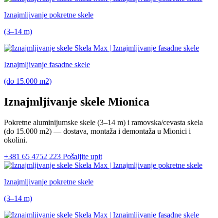
Iznajmljivanje pokretne skele
(3–14 m)
Iznajmljivanje fasadne skele
(do 15.000 m2)
Iznajmljivanje skele Mionica
Pokretne aluminijumske skele
(3–14 m)
i ramovska/cevasta skela
(do 15.000 m2)
— dostava, montaža i demontaža u Mionici i
okolini.
+381 65 4752 223
Pošaljite upit
Iznajmljivanje pokretne skele
(3–14 m)