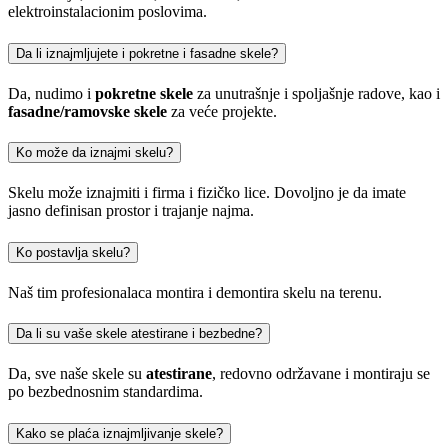
elektroinstalacionim poslovima.
Da li iznajmljujete i pokretne i fasadne skele?
Da, nudimo i
pokretne skele
za unutrašnje i spoljašnje radove, kao i
fasadne/ramovske skele
za veće projekte.
Ko može da iznajmi skelu?
Skelu može iznajmiti i firma i fizičko lice. Dovoljno je da imate
jasno definisan prostor i trajanje najma.
Ko postavlja skelu?
Naš tim profesionalaca montira i demontira skelu na terenu.
Da li su vaše skele atestirane i bezbedne?
Da, sve naše skele su
atestirane
, redovno održavane i montiraju se
po bezbednosnim standardima.
Kako se plaća iznajmljivanje skele?