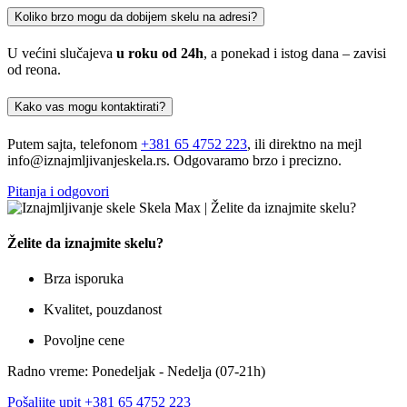
Koliko brzo mogu da dobijem skelu na adresi?
U većini slučajeva
u roku od 24h
, a ponekad i istog dana – zavisi
od reona.
Kako vas mogu kontaktirati?
Putem sajta, telefonom
+381 65 4752 223
, ili direktno na mejl
info@iznajmljivanjeskela.rs. Odgovaramo brzo i precizno.
Pitanja i odgovori
Želite da iznajmite skelu?
Brza isporuka
Kvalitet, pouzdanost
Povoljne cene
Radno vreme: Ponedeljak - Nedelja (07-21h)
Pošaljite upit
+381 65 4752 223