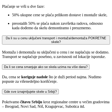
Plaćanje se vrši u dve faze:
50% ukupne cene se plaća prilikom dostave i montaže skele,
preostalih 50% se plaća nakon završetka radova, odnosno
kada dođemo da skelu demontiramo i preuzmemo.
Da li su u cenu uključeni transport i montaža/demontaža POKRETNE
skele?
Montaža i demontaža su uključeni u cenu i ne naplaćuju se dodatno.
Transport se naplaćuje posebno, u zavisnosti od lokacije isporuke.
Da li se cena smanjuje ako se skela uzima na više dana?
Da, cena se
koriguje nadole
što je duži period najma. Nudimo
popuste za višenedeljno korišćenje.
Gde sve iznajmljujete skele u Srbiji?
Pokrivamo
čitavu Srbiju
kroz regionalne centre u većim gradovima
– Beograd, Novi Sad, Niš, Kragujevac, Subotica itd.