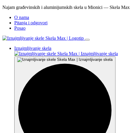
Najam građevinskih i aluminijumskih skela u Mionici — Skela Max
O nama
Pitanja i odgovori
Posao
Iznajmljivanje skela