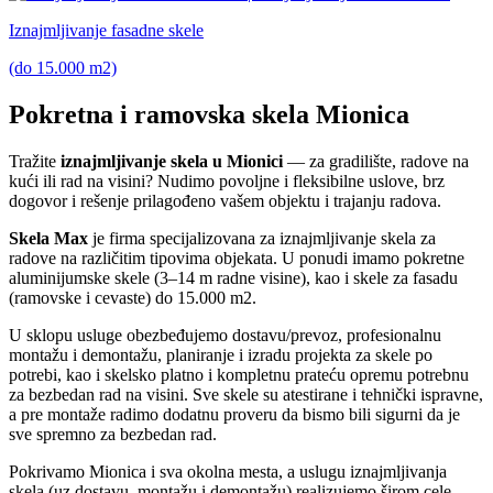
Iznajmljivanje fasadne skele
(do 15.000 m2)
Pokretna i ramovska skela Mionica
Tražite
iznajmljivanje skela u Mionici
— za gradilište, radove na
kući ili rad na visini? Nudimo povoljne i fleksibilne uslove, brz
dogovor i rešenje prilagođeno vašem objektu i trajanju radova.
Skela Max
je firma specijalizovana za iznajmljivanje skela za
radove na različitim tipovima objekata. U ponudi imamo pokretne
aluminijumske skele (3–14 m radne visine), kao i skele za fasadu
(ramovske i cevaste) do 15.000 m2.
U sklopu usluge obezbeđujemo dostavu/prevoz, profesionalnu
montažu i demontažu, planiranje i izradu projekta za skele po
potrebi, kao i skelsko platno i kompletnu prateću opremu potrebnu
za bezbedan rad na visini. Sve skele su atestirane i tehnički ispravne,
a pre montaže radimo dodatnu proveru da bismo bili sigurni da je
sve spremno za bezbedan rad.
Pokrivamo Mionica i sva okolna mesta, a uslugu iznajmljivanja
skela (uz dostavu, montažu i demontažu) realizujemo širom cele