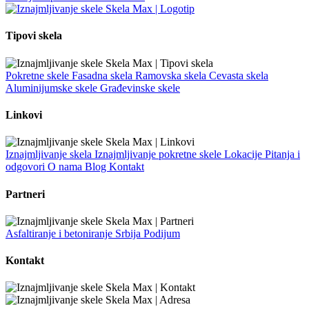
Tipovi skela
Pokretne skele
Fasadna skela
Ramovska skela
Cevasta skela
Aluminijumske skele
Građevinske skele
Linkovi
Iznajmljivanje skela
Iznajmljivanje pokretne skele
Lokacije
Pitanja i
odgovori
O nama
Blog
Kontakt
Partneri
Asfaltiranje i betoniranje Srbija
Podijum
Kontakt