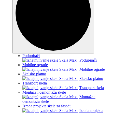
Podupirači
Mobilne ograde
Skelsko platno
Transport skela
Montaža i demontaža skele
Izrada projekta skele za fasadu