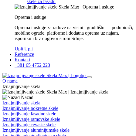
Oprema i usluge
Oprema i usluge za radove na visini i gradilištu — podupirači,
mobilne ograde, platforme i dodatna oprema uz najam,
isporuku i brz dogovor širom Srbije.
Upit
Upit
Reference
Kontakt
+381 65 4752 223
O nama
Iznajmljivanje skela
Nazad
Iznajmljivanje skela
Iznajmljivanje pokretne skele
Iznajmljivanje fasadne skele
Iznajmljivanje ramovske skele
Iznajmljivanje cevaste skele
Iznajmljivanje aluminijumske skele
Iznajmljivanje gradjevinske skele