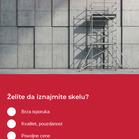
Želite da iznajmite skelu?
Brza isporuka
Kvalitet, pouzdanost
Povoljne cene