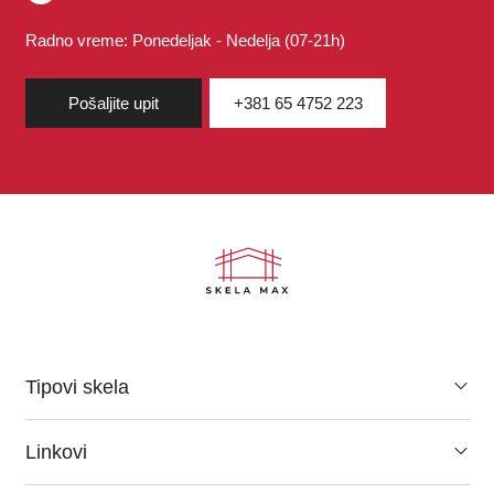
Radno vreme: Ponedeljak - Nedelja (07-21h)
Pošaljite upit
+381 65 4752 223
Tipovi skela
Pokretne skele
Linkovi
Fasadna skela