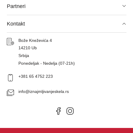
Iznajmljivanje skela
Partneri
Ramovska skela
Iznajmljivanje pokretne skele
Cevasta skela
Asfaltiranje i betoniranje Srbija
Kontakt
Lokacije
Aluminijumske skele
Podijum
Pitanja i odgovori
Bože Kneževića 4
Građevinske skele
14210 Ub
O nama
Srbija
Blog
Ponedeljak - Nedelja (07-21h)
Kontakt
+381 65 4752 223
info@iznajmljivanjeskela.rs