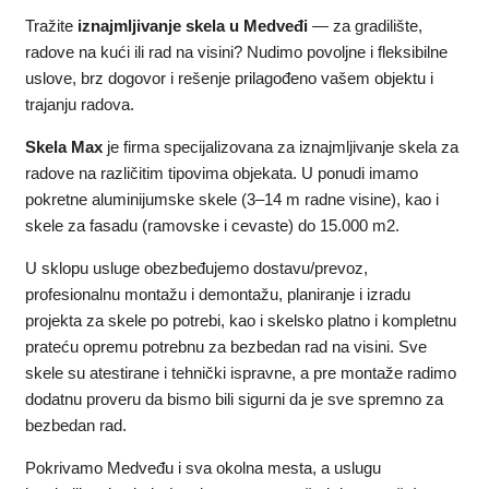
Tražite
iznajmljivanje skela u Medveđi
— za gradilište,
radove na kući ili rad na visini? Nudimo povoljne i fleksibilne
uslove, brz dogovor i rešenje prilagođeno vašem objektu i
trajanju radova.
Skela Max
je firma specijalizovana za iznajmljivanje skela za
radove na različitim tipovima objekata. U ponudi imamo
pokretne aluminijumske skele (3–14 m radne visine), kao i
skele za fasadu (ramovske i cevaste) do 15.000 m2.
U sklopu usluge obezbeđujemo dostavu/prevoz,
profesionalnu montažu i demontažu, planiranje i izradu
projekta za skele po potrebi, kao i skelsko platno i kompletnu
prateću opremu potrebnu za bezbedan rad na visini. Sve
skele su atestirane i tehnički ispravne, a pre montaže radimo
dodatnu proveru da bismo bili sigurni da je sve spremno za
bezbedan rad.
Pokrivamo Medveđu i sva okolna mesta, a uslugu