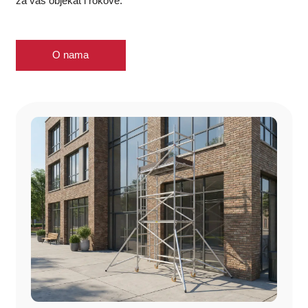
za vaš objekat i rokove.
vrstu skele, količinu, visinu/površinu, period najma i
termin realizacije.
Kompletna usluga
– uz iznajmljivanje skele
O nama
obezbeđujemo dostavu/prevoz, montažu i demontažu,
kao i skelsko platno i prateću opremu po potrebi.
Rešenje prilagođeno objektu
– predlažemo
odgovarajuću pokretnu ili fasadnu skelu i način
postavljanja u odnosu na pristup, podlogu, visine i faze
radova.
Bezbednost i ispravnost opreme
– koristimo atestirane
skele i pre postavke proveravamo elemente koji ulaze u
konstrukciju.
Fleksibilni uslovi najma
– dnevni najam za pokretne
skele i mesečni najam za fasadne skele, u skladu sa
planom i trajanjem radova.
Garancija usluge
Da, pružamo 100% garanciju na usluge iznajmljivanja i
montaže skela. Posvećeni smo kvalitetu i sigurnosti na