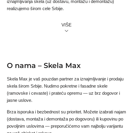
iznajmljivanja skela (uz dostavu, montažu i demontažu)
realizujemo širom cele Srbije.
Naš tim
VIŠE
Naš tim čine iskusni ljudi iz oblasti građevine i rada sa
skelama, uključeni u ceo proces — od preporuke
odgovarajućeg rešenja (pokretna ili fasadna skela) i planiranja
postavke, do organizacije isporuke, profesionalne montaže i
završne demontaže na terenu.
O nama – Skela Max
Po potrebi radimo i tehničko savetovanje i izradu projekta
skele, kako bi postavka bila usklađena sa uslovima na
Skela Max je vaš pouzdan partner za iznajmljivanje i prodaju
objektu (pristup, podloga, visine i faze radova).
skela širom Srbije. Nudimo pokretne i fasadne skele
(ramovske i cevaste) i prateću opremu — uz brz dogovor i
Zašto da odaberete nas?
jasne uslove.
Radimo organizovano i precizno — sa jasno definisanim
obimom usluge, rokovima i odgovornostima. To u praksi
Brza isporuka i bezbednost su prioritet. Možete izabrati najam
znači:
(dostava, montaža i demontaža po dogovoru) ili kupovinu po
povoljnim uslovima — preporučićemo vam najbolju varijantu
Jasan dogovor pre izlaska na teren
– usaglašavamo