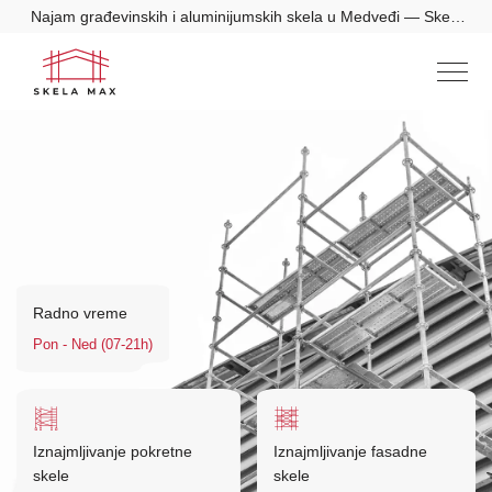
Najam građevinskih i aluminijumskih skela u Medveđi — Skela
Max
Radno vreme
Pon - Ned (07-21h)
Iznajmljivanje pokretne
Iznajmljivanje fasadne
skele
skele