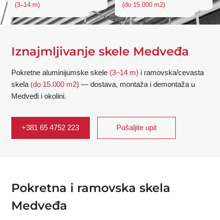
(3–14 m)
(do 15.000 m2)
Iznajmljivanje skele Medveđa
Pokretne aluminijumske skele
(3–14 m)
i ramovska/cevasta
skela
(do 15.000 m2)
— dostava, montaža i demontaža u
Medveđi i okolini.
+381 65 4752 223
Pošaljite upit
Pokretna i ramovska skela
Medveđa