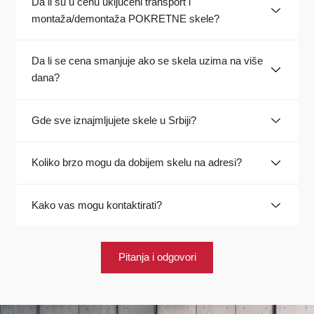
Da li su u cenu uključeni transport i
montaža/demontaža POKRETNE skele?
Da li se cena smanjuje ako se skela uzima na više
dana?
Gde sve iznajmljujete skele u Srbiji?
Koliko brzo mogu da dobijem skelu na adresi?
Kako vas mogu kontaktirati?
Pitanja i odgovori