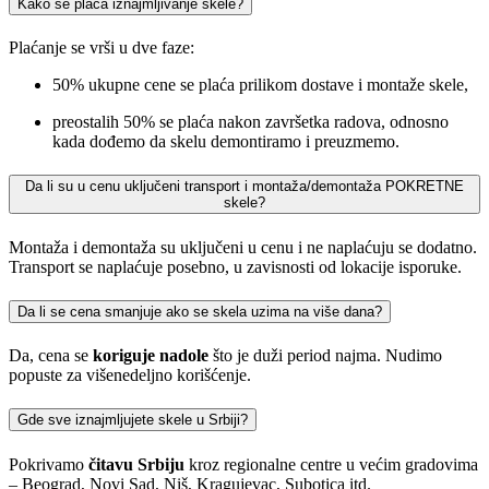
Kako se plaća iznajmljivanje skele?
Plaćanje se vrši u dve faze:
50% ukupne cene se plaća prilikom dostave i montaže skele,
preostalih 50% se plaća nakon završetka radova, odnosno
kada dođemo da skelu demontiramo i preuzmemo.
Da li su u cenu uključeni transport i montaža/demontaža POKRETNE
skele?
Montaža i demontaža su uključeni u cenu i ne naplaćuju se dodatno.
Transport se naplaćuje posebno, u zavisnosti od lokacije isporuke.
Da li se cena smanjuje ako se skela uzima na više dana?
Da, cena se
koriguje nadole
što je duži period najma. Nudimo
popuste za višenedeljno korišćenje.
Gde sve iznajmljujete skele u Srbiji?
Pokrivamo
čitavu Srbiju
kroz regionalne centre u većim gradovima
– Beograd, Novi Sad, Niš, Kragujevac, Subotica itd.