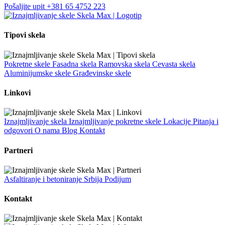
Pošaljite upit
+381 65 4752 223
Tipovi skela
Pokretne skele
Fasadna skela
Ramovska skela
Cevasta skela
Aluminijumske skele
Građevinske skele
Linkovi
Iznajmljivanje skela
Iznajmljivanje pokretne skele
Lokacije
Pitanja i
odgovori
O nama
Blog
Kontakt
Partneri
Asfaltiranje i betoniranje Srbija
Podijum
Kontakt