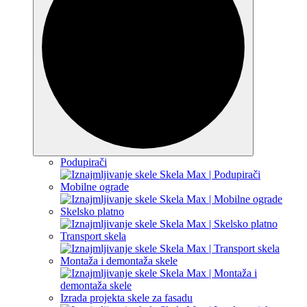
Podupirači
Mobilne ograde
Skelsko platno
Transport skela
Montaža i demontaža skele
Izrada projekta skele za fasadu