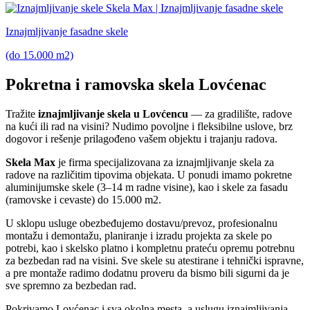
Iznajmljivanje fasadne skele
(do 15.000 m2)
Pokretna i ramovska skela Lovćenac
Tražite
iznajmljivanje skela u Lovćencu
— za gradilište, radove
na kući ili rad na visini? Nudimo povoljne i fleksibilne uslove, brz
dogovor i rešenje prilagođeno vašem objektu i trajanju radova.
Skela Max
je firma specijalizovana za iznajmljivanje skela za
radove na različitim tipovima objekata. U ponudi imamo pokretne
aluminijumske skele (3–14 m radne visine), kao i skele za fasadu
(ramovske i cevaste) do 15.000 m2.
U sklopu usluge obezbeđujemo dostavu/prevoz, profesionalnu
montažu i demontažu, planiranje i izradu projekta za skele po
potrebi, kao i skelsko platno i kompletnu prateću opremu potrebnu
za bezbedan rad na visini. Sve skele su atestirane i tehnički ispravne,
a pre montaže radimo dodatnu proveru da bismo bili sigurni da je
sve spremno za bezbedan rad.
Pokrivamo Lovćenac i sva okolna mesta, a uslugu iznajmljivanja