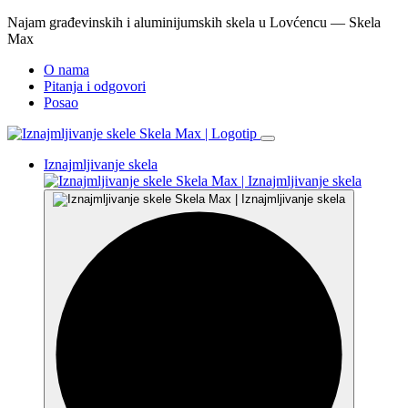
Najam građevinskih i aluminijumskih skela u Lovćencu — Skela
Max
O nama
Pitanja i odgovori
Posao
Iznajmljivanje skela