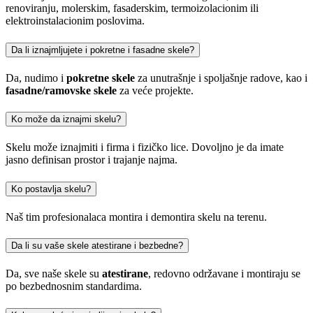
renoviranju, molerskim, fasaderskim, termoizolacionim ili
elektroinstalacionim poslovima.
Da li iznajmljujete i pokretne i fasadne skele?
Da, nudimo i
pokretne skele
za unutrašnje i spoljašnje radove, kao i
fasadne/ramovske skele
za veće projekte.
Ko može da iznajmi skelu?
Skelu može iznajmiti i firma i fizičko lice. Dovoljno je da imate
jasno definisan prostor i trajanje najma.
Ko postavlja skelu?
Naš tim profesionalaca montira i demontira skelu na terenu.
Da li su vaše skele atestirane i bezbedne?
Da, sve naše skele su
atestirane
, redovno održavane i montiraju se
po bezbednosnim standardima.