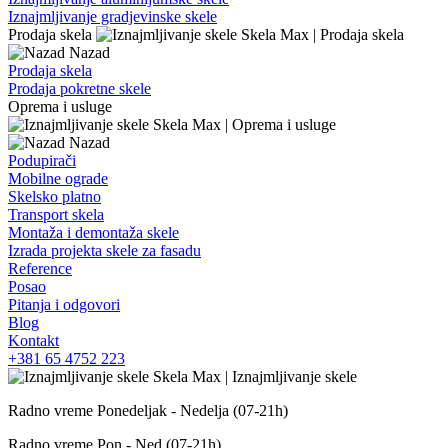
Iznajmljivanje gradjevinske skele
Prodaja skela
Nazad
Prodaja skela
Prodaja pokretne skele
Oprema i usluge
Nazad
Podupirači
Mobilne ograde
Skelsko platno
Transport skela
Montaža i demontaža skele
Izrada projekta skele za fasadu
Reference
Posao
Pitanja i odgovori
Blog
Kontakt
+381 65 4752 223
Radno vreme
Ponedeljak - Nedelja (07-21h)
Radno vreme
Pon - Ned (07-21h)