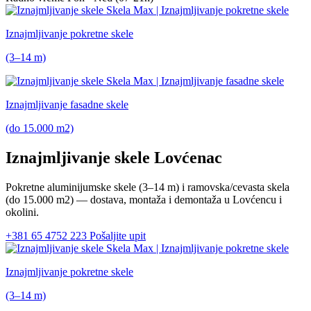
Iznajmljivanje pokretne skele
(3–14 m)
Iznajmljivanje fasadne skele
(do 15.000 m2)
Iznajmljivanje skele Lovćenac
Pokretne aluminijumske skele
(3–14 m)
i ramovska/cevasta skela
(do 15.000 m2)
— dostava, montaža i demontaža u Lovćencu i
okolini.
+381 65 4752 223
Pošaljite upit
Iznajmljivanje pokretne skele
(3–14 m)