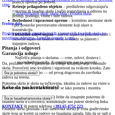
prateću opremu po potrebi.
cene.
Rešenje prilagođeno objektu
– predlažemo odgovarajuću
pokretnu ili fasadnu skelu i način postavljanja u odnosu na
pristup, podlogu, visine i faze radova.
Bezbednost i ispravnost opreme
– koristimo atestirane skele
Prodaja skela
i pre postavke proveravamo elemente koji ulaze u
konstrukciju.
Prodaja pokretnih aluminijumskih i ramovskih fasadnih skela po
Fleksibilni uslovi najma
– dnevni najam za pokretne skele i
povoljnim uslovima. Zatražite ponudu i cenu.
mesečni najam za fasadne skele, u skladu sa planom i
trajanjem radova.
Pitanja i odgovori
Garancija usluge
Najčešća pitanja o skelama — cene, uslovi, dostava i
montaža/demontaža. Kontaktirajte nas za ponudu.
Da, pružamo 100% garanciju na usluge iznajmljivanja i montaže
skela. Posvećeni smo kvalitetu i sigurnosti na svakom koraku. Zato
posao radimo odgovorno — od prvog dogovora do završetka
Šta je pokretna skela?
radova na terenu.
Pokretna skela je skela na točkovima, idealna za radove na visini u
Kako da nas kontaktirate?
zatvorenom prostoru i na terenu, jer se lako pomera i montira.
Ukoliko imate dodatna pitanja ili želite da iznajmite pokretnu ili
Šta je fasadna/ramovska skela?
fasadnu skelu u Lovćencu, kontaktirajte nas putem sledećeg linka
KONTAKT
ili putem telefona
+381 65 4752 223
.
Fasadna skela (poznata i kao ramovska skela) je vrsta građevinske
skele koja se koristi za radove na fasadama zgrada, bilo da se radi o