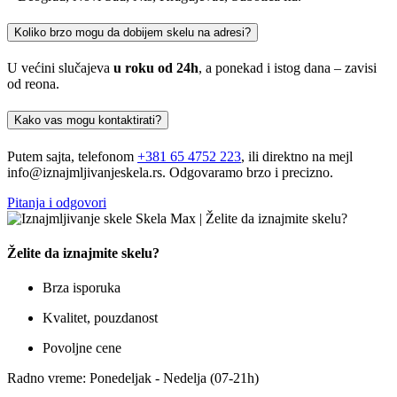
Koliko brzo mogu da dobijem skelu na adresi?
U većini slučajeva
u roku od 24h
, a ponekad i istog dana – zavisi
od reona.
Kako vas mogu kontaktirati?
Putem sajta, telefonom
+381 65 4752 223
, ili direktno na mejl
info@iznajmljivanjeskela.rs. Odgovaramo brzo i precizno.
Pitanja i odgovori
Želite da iznajmite skelu?
Brza isporuka
Kvalitet, pouzdanost
Povoljne cene
Radno vreme: Ponedeljak - Nedelja (07-21h)