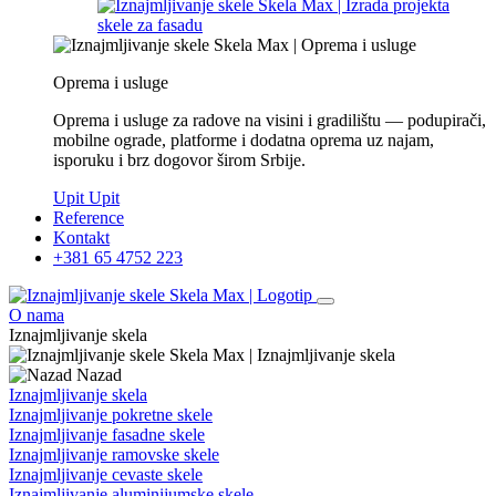
Oprema i usluge
Oprema i usluge za radove na visini i gradilištu — podupirači,
mobilne ograde, platforme i dodatna oprema uz najam,
isporuku i brz dogovor širom Srbije.
Upit
Upit
Reference
Kontakt
+381 65 4752 223
O nama
Iznajmljivanje skela
Nazad
Iznajmljivanje skela
Iznajmljivanje pokretne skele
Iznajmljivanje fasadne skele
Iznajmljivanje ramovske skele
Iznajmljivanje cevaste skele
Iznajmljivanje aluminijumske skele