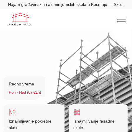
Najam građevinskih i aluminijumskih skela u Kosmaju — Skela
Max
Radno vreme
Pon - Ned (07-21h)
Iznajmljivanje pokretne
Iznajmljivanje fasadne
skele
skele