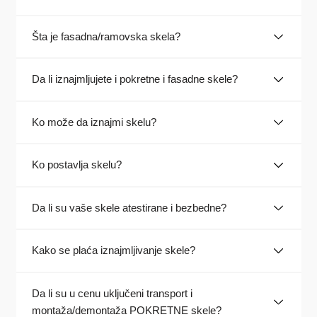
Šta je fasadna/ramovska skela?
Da li iznajmljujete i pokretne i fasadne skele?
Ko može da iznajmi skelu?
Ko postavlja skelu?
Da li su vaše skele atestirane i bezbedne?
Kako se plaća iznajmljivanje skele?
Da li su u cenu uključeni transport i
montaža/demontaža POKRETNE skele?