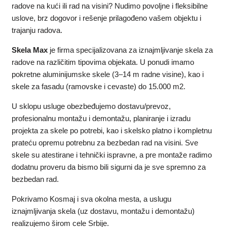
radove na kući ili rad na visini? Nudimo povoljne i fleksibilne
uslove, brz dogovor i rešenje prilagođeno vašem objektu i
trajanju radova.
Skela Max
je firma specijalizovana za iznajmljivanje skela za
radove na različitim tipovima objekata. U ponudi imamo
pokretne aluminijumske skele (3–14 m radne visine), kao i
skele za fasadu (ramovske i cevaste) do 15.000 m2.
U sklopu usluge obezbeđujemo dostavu/prevoz,
profesionalnu montažu i demontažu, planiranje i izradu
projekta za skele po potrebi, kao i skelsko platno i kompletnu
prateću opremu potrebnu za bezbedan rad na visini. Sve
skele su atestirane i tehnički ispravne, a pre montaže radimo
dodatnu proveru da bismo bili sigurni da je sve spremno za
bezbedan rad.
Pokrivamo Kosmaj i sva okolna mesta, a uslugu
iznajmljivanja skela (uz dostavu, montažu i demontažu)
realizujemo širom cele Srbije.