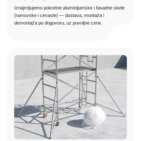
dogovora do završetka radova na terenu.
Iznajmljujemo pokretne aluminijumske i fasadne skele
Kako da nas kontaktirate?
(ramovske i cevaste) — dostava, montaža i
demontaža po dogovoru, uz povoljne cene.
Ukoliko imate dodatna pitanja ili želite da iznajmite pokretnu ili
fasadnu skelu na Kosmaju, kontaktirajte nas putem sledećeg
linka
KONTAKT
ili putem telefona
+381 65 4752 223
.