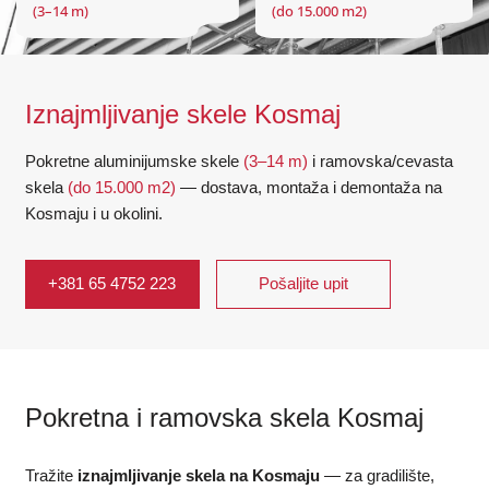
(3–14 m)
(do 15.000 m2)
Iznajmljivanje skele Kosmaj
Pokretne aluminijumske skele
(3–14 m)
i ramovska/cevasta
skela
(do 15.000 m2)
— dostava, montaža i demontaža na
Kosmaju i u okolini.
+381 65 4752 223
Pošaljite upit
Pokretna i ramovska skela Kosmaj
Tražite
iznajmljivanje skela na Kosmaju
— za gradilište,