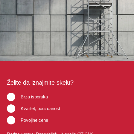
Želite da iznajmite skelu?
Brza isporuka
Kvalitet, pouzdanost
Povoljne cene