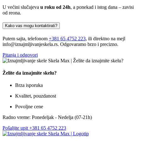
U većini slučajeva
u roku od 24h
, a ponekad i istog dana – zavisi
od reona.
Kako vas mogu kontaktirati?
Putem sajta, telefonom
+381 65 4752 223
, ili direktno na mejl
info@iznajmljivanjeskela.rs. Odgovaramo brzo i precizno.
Pitanja i odgovori
Želite da iznajmite skelu?
Brza isporuka
Kvalitet, pouzdanost
Povoljne cene
Radno vreme: Ponedeljak - Nedelja (07-21h)
Pošaljite upit
+381 65 4752 223