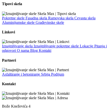
Tipovi skela
Pokretne skele
Fasadna skela
Ramovska skela
Cevasta skela
Aluminijumske skele
Građevinske skele
Linkovi
Iznajmljivanje skela
Iznajmljivanje pokretne skele
Lokacije
Pitanja i
odgovori
O nama
Blog
Kontakt
Partneri
Asfaltiranje i betoniranje Srbija
Podijum
Kontakt
Bože Kneževića 4