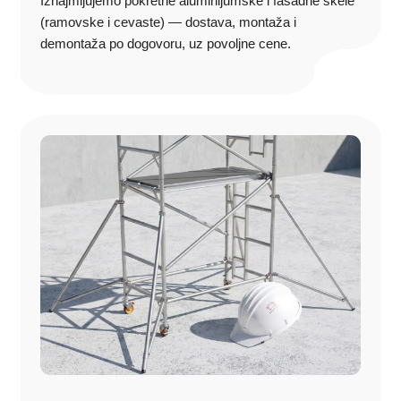
Iznajmljujemo pokretne aluminijumske i fasadne skele
Kako da nas kontaktirate?
(ramovske i cevaste) — dostava, montaža i
demontaža po dogovoru, uz povoljne cene.
Ukoliko imate dodatna pitanja ili želite da iznajmite pokretnu ili
fasadnu skelu u Adi, kontaktirajte nas putem sledećeg linka
KONTAKT
ili putem telefona
+381 65 4752 223
.