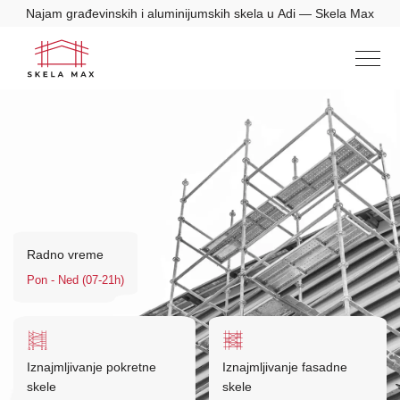
Najam građevinskih i aluminijumskih skela u Adi — Skela Max
Radno vreme
Pon - Ned (07-21h)
Iznajmljivanje pokretne
Iznajmljivanje fasadne
skele
skele