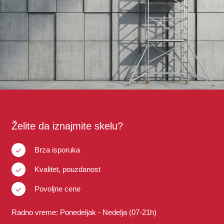
Želite da iznajmite skelu?
Brza isporuka
Kvalitet, pouzdanost
Povoljne cene
Radno vreme: Ponedeljak - Nedelja (07-21h)