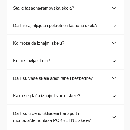
Šta je fasadna/ramovska skela?
Da li iznajmljujete i pokretne i fasadne skele?
Ko može da iznajmi skelu?
Ko postavlja skelu?
Da li su vaše skele atestirane i bezbedne?
Kako se plaća iznajmljivanje skele?
Da li su u cenu uključeni transport i
montaža/demontaža POKRETNE skele?