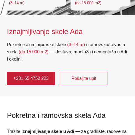
(3–14 m)
(do 15.000 m2)
Iznajmljivanje skele Ada
Pokretne aluminijumske skele
(3–14 m)
i ramovska/cevasta
skela
(do 15.000 m2)
— dostava, montaža i demontaža u Adi
i okolini.
+381 65 4752 223
Pošaljite upit
Pokretna i ramovska skela Ada
Tražite
iznajmljivanje skela u Adi
— za gradilište, radove na