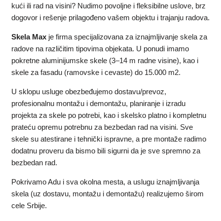
kući ili rad na visini? Nudimo povoljne i fleksibilne uslove, brz
dogovor i rešenje prilagođeno vašem objektu i trajanju radova.
Skela Max
je firma specijalizovana za iznajmljivanje skela za
radove na različitim tipovima objekata. U ponudi imamo
pokretne aluminijumske skele (3–14 m radne visine), kao i
skele za fasadu (ramovske i cevaste) do 15.000 m2.
U sklopu usluge obezbeđujemo dostavu/prevoz,
profesionalnu montažu i demontažu, planiranje i izradu
projekta za skele po potrebi, kao i skelsko platno i kompletnu
prateću opremu potrebnu za bezbedan rad na visini. Sve
skele su atestirane i tehnički ispravne, a pre montaže radimo
dodatnu proveru da bismo bili sigurni da je sve spremno za
bezbedan rad.
Pokrivamo Adu i sva okolna mesta, a uslugu iznajmljivanja
skela (uz dostavu, montažu i demontažu) realizujemo širom
cele Srbije.