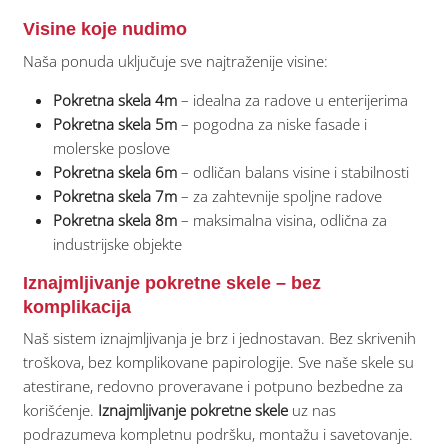
Visine koje nudimo
Naša ponuda uključuje sve najtraženije visine:
Pokretna skela 4m
– idealna za radove u enterijerima
Pokretna skela 5m
– pogodna za niske fasade i
molerske poslove
Pokretna skela 6m
– odličan balans visine i stabilnosti
Pokretna skela 7m
– za zahtevnije spoljne radove
Pokretna skela 8m
– maksimalna visina, odlična za
industrijske objekte
Iznajmljivanje pokretne skele – bez
komplikacija
Naš sistem iznajmljivanja je brz i jednostavan. Bez skrivenih
troškova, bez komplikovane papirologije. Sve naše skele su
atestirane, redovno proveravane i potpuno bezbedne za
korišćenje.
Iznajmljivanje pokretne skele
uz nas
podrazumeva kompletnu podršku, montažu i savetovanje.