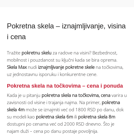
Pokretna skela – iznajmljivanje, visina
i cena
Tražite
pokretnu skelu
za radove na visini? Bezbednost,
mobilnost i pouzdanost su ključni kada se bira oprema.
Skela Max
nudi
iznajmljivanje pokretne skele
na točkovima,
uz jednostavnu isporuku i konkurentne cene.
Pokretna skela na točkovima – cena i ponuda
Kada je u pitanju
pokretna skela na točkovima, cena
varira u
zavisnosti od visine i trajanja najma. Na primer,
pokretna
skela 4m
može se iznajmiti već od 1800 RSD po danu, dok
su modeli kao
pokretna skela 6m
ili
pokretna skela 8m
dostupni po cenama već od 2000 RSD dnevno. Što je
najam duži – cena po danu postaje povoljnija.