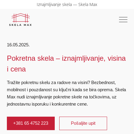
Iznajmljivanje skela — Skela Max
16.05.2025.
Pokretna skela – iznajmljivanje, visina
i cena
Tražite pokretnu skelu za radove na visini? Bezbednost,
mobilnost i pouzdanost su ključni kada se bira oprema. Skela
Max nudi iznajmljivanje pokretne skele na točkovima, uz
jednostavnu isporuku i konkurentne cene.
+381 65 4752 223
Pošaljite upit