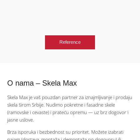
Reference
O nama – Skela Max
Skela Max je vaš pouzdan partner za iznajmljivanje i prodaju
skela širom Srbije. Nudimo pokretne i fasadne skele
(ramovske i cevaste) i prateću opremu — uz brz dogovor i
jasne uslove.
Brza isporuka i bezbednost su prioritet. Možete izabrati
najam (dostava, montaža i demontaža po dogovoru) ili