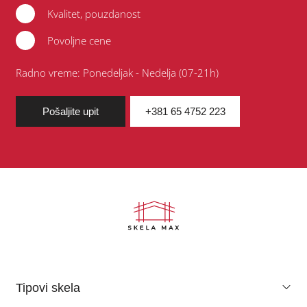
Kvalitet, pouzdanost
Povoljne cene
Radno vreme: Ponedeljak - Nedelja (07-21h)
Pošaljite upit
+381 65 4752 223
Tipovi skela