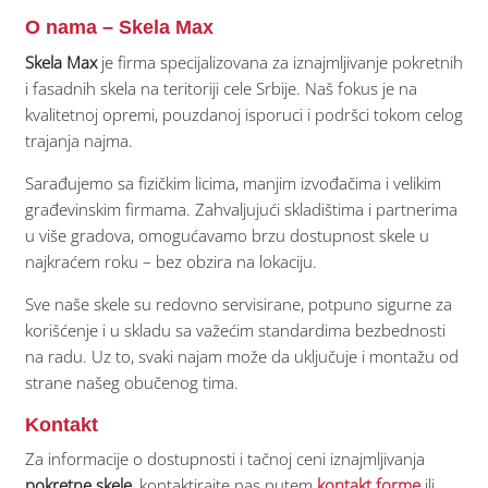
O nama – Skela Max
Skela Max
je firma specijalizovana za iznajmljivanje pokretnih
i fasadnih skela na teritoriji cele Srbije. Naš fokus je na
kvalitetnoj opremi, pouzdanoj isporuci i podršci tokom celog
trajanja najma.
Sarađujemo sa fizičkim licima, manjim izvođačima i velikim
građevinskim firmama. Zahvaljujući skladištima i partnerima
u više gradova, omogućavamo brzu dostupnost skele u
najkraćem roku – bez obzira na lokaciju.
Sve naše skele su redovno servisirane, potpuno sigurne za
korišćenje i u skladu sa važećim standardima bezbednosti
na radu. Uz to, svaki najam može da uključuje i montažu od
strane našeg obučenog tima.
Kontakt
Za informacije o dostupnosti i tačnoj ceni iznajmljivanja
pokretne skele
, kontaktirajte nas putem
kontakt forme
ili